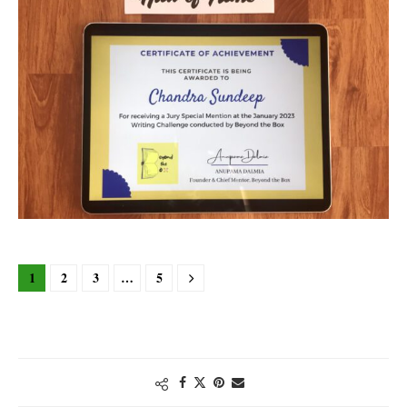
1
2
3
…
5